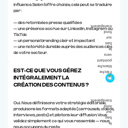
influence.Selon l’offre choisie, cela peut se traduire
par :
— des retombées presse qualifiées
— une présence accrue sur LinkedIn, Instagram ou
TikTok
— un personal branding clair et impactant
— une notoriété durable auprès des audiences clés
de votre secteur.
EST-CE QUE VOUS GÉREZ
INTÉGRALEMENT LA
CRÉATION DES CONTENUS ?
Oui. Nous définissons votre stratégie éditoriale,
produisons les formats adaptés (carrousels, vidéos,
interviews, posts) et pilotons leur diffusion.Vous
validez simplement ce qui vous ressemble — nous
nous occupons du reste.