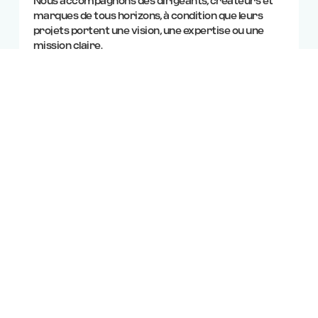
Nous accompagnons des dirigeants, créateurs et
marques de tous horizons, à condition que leurs
projets portent une vision, une expertise ou une
mission claire.
Ce qui compte pour nous :
la cohérence, l’ambition
et l’impact
de votre message.
PRÊT À ACCÉLÉRER VOTRE
VISIBILITÉ ?
Réserver un échange stratégique